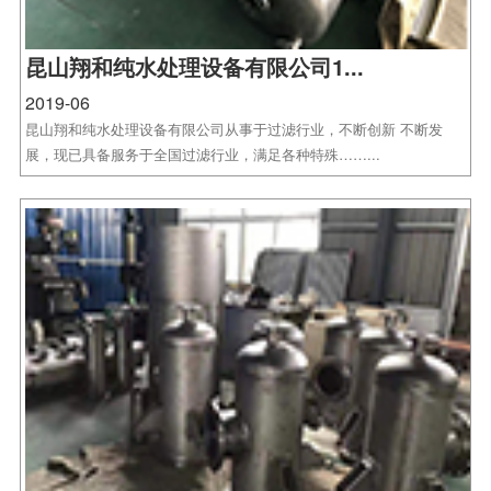
昆山翔和纯水处理设备有限公司1...
2019-06
昆山翔和纯水处理设备有限公司从事于过滤行业，不断创新 不断发
展，现已具备服务于全国过滤行业，满足各种特殊……...