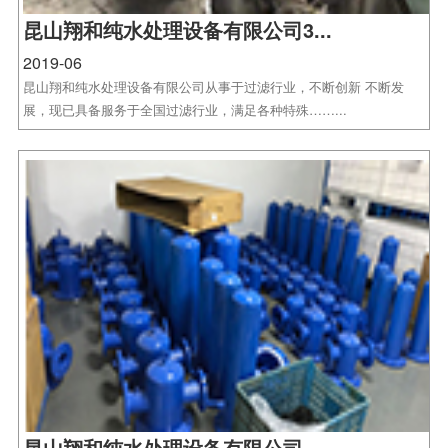
昆山翔和纯水处理设备有限公司3...
2019-06
昆山翔和纯水处理设备有限公司从事于过滤行业，不断创新 不断发
展，现已具备服务于全国过滤行业，满足各种特殊……...
昆山翔和纯水处理设备有限公司...